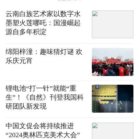
云南白族艺术家以数字水
墨塑火莲哪吒：国漫崛起
源自多年积淀
绵阳梓潼：趣味猜灯谜 欢
乐庆元宵
锂电池“打一针”就能“重
生”！《自然》刊登我国科
研团队新发现
中国文促会将持续推进
“2024奥林匹克美术大会”