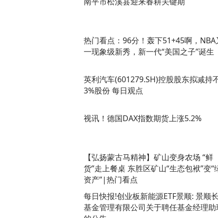
南平市松溪县迎来春耕关键期
热门看点：96分！轰下51+45啊，NBA
一现象级新秀，新一代“美国之子”诞生
英利汽车(601279.SH)控股股东拟减持
3%股份 每日观点
视讯！德国DAX指数期货上涨5.2%
【弘扬蒙古马精神】矿山变身农场 “鲜
货”走上餐桌 东胜区矿山“生态包袱”变“
资产”|热门看点
每日快报!创业板新能源ETF景顺: 景顺
基金管理有限公司关于聘任基金经理助