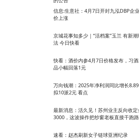
的公告
信息:生意社：4月7日开封九泓DBP企
价上涨
京城花事知多少｜“活档案”玉兰 有新潮
法 今日快看
快看：酒价内参4月7日价格发布，习酒
品小幅回落1元
万向钱潮：2025年净利润同比增长8.89
拟10派2元 看点
最新消息：活久见！苏州业主反向收定
3000，这波操作把纱窗老板直接干跑路
速看：赵杰刷新女子链球亚洲纪录