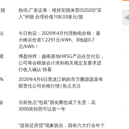
业报
热讯:广发证券：维持安踏体育(02020)“买
入”评级 合理价值108.03港元/股
玩
今日热议：2026年4月代理购电价格：最
大峰谷价差1.2291元/kWh、8地超0.7
元/kWh！
君
博盈特焊：越南基地HRSG产品在交付后，
公司将会根据会计准则相关规定及要求进
行收入确认 快看
%
2026年4月6日黑龙江鹤岗市万圃源蔬菜有
限责任公司价格行情|焦点关注
金
当前热点“包装”朋友圈也成了生意：花
3000块拍照可以发一年
“提前还房贷”现象犹在，国有六大行去年个