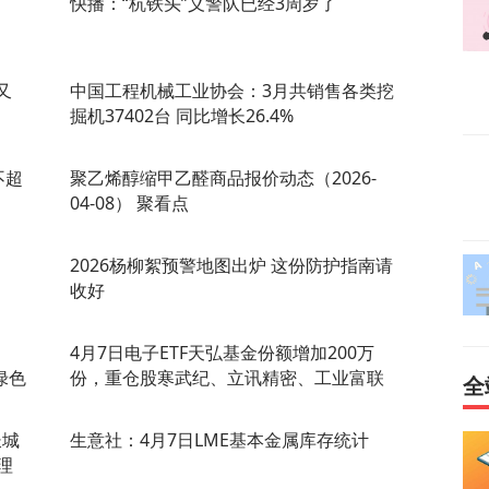
快播：“杭铁头”义警队已经3周岁了
又
中国工程机械工业协会：3月共销售各类挖
掘机37402台 同比增长26.4%
不超
聚乙烯醇缩甲乙醛商品报价动态（2026-
04-08） 聚看点
2026杨柳絮预警地图出炉 这份防护指南请
收好
4月7日电子ETF天弘基金份额增加200万
绿色
份，重仓股寒武纪、立讯精密、工业富联
全
长城
生意社：4月7日LME基本金属库存统计
理