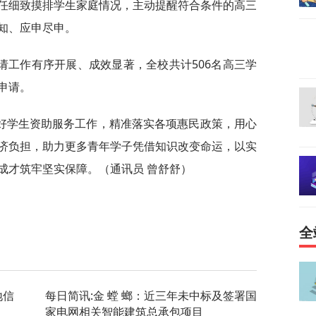
任细致摸排学生家庭情况，主动提醒符合条件的高三
知、应申尽申。
请工作有序开展、成效显著，全校共计506名高三学
申请。
好学生资助服务工作，精准落实各项惠民政策，用心
济负担，助力更多青年学子凭借知识改变命运，以实
成才筑牢坚实保障。（通讯员 曾舒舒）
全
地信
每日简讯:金 螳 螂：近三年未中标及签署国
家电网相关智能建筑总承包项目