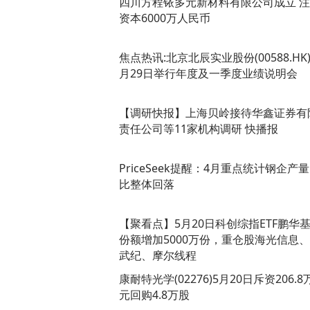
四川方程铱多元新材料有限公司成立 
资本6000万人民币
焦点热讯:北京北辰实业股份(00588.HK)
月29日举行年度及一季度业绩说明会
【调研快报】上海贝岭接待华鑫证券有
责任公司等11家机构调研 快播报
PriceSeek提醒：4月重点统计钢企产
比整体回落
【聚看点】5月20日科创综指ETF鹏华
份额增加5000万份，重仓股海光信息
武纪、摩尔线程
康耐特光学(02276)5月20日斥资206.8
元回购4.8万股