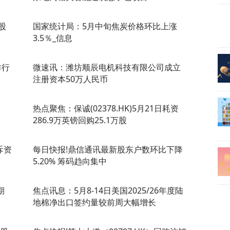
股
国家统计局：5月中旬焦炭价格环比上涨
3.5％_信息
排行
微速讯：潍坊顺辰电机科技有限公司成立
注册资本50万人民币
热点聚焦：保诚(02378.HK)5月21日耗资
286.9万英镑回购25.1万股
斥资
每日快报!鼎信通讯最新股东户数环比下降
5.20% 筹码趋向集中
期
焦点讯息：5月8-14日美国2025/26年度陆
地棉净出口签约量较前周大幅增长