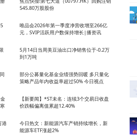
注册
焦点快报!第七大道（00797.HK）回购注销
545.80万股股份
5
唯品会2026年第一季度净营收增至266亿
元，SVIP活跃用户数保持增长|播资讯
限
5月14日当周美豆油出口净销售位于-0.2万
到1万吨
量同
部分公募量化基金业绩强势回暖 多只量化
策略产品年内收益率超过50% 今日视点
基金
【新要闻】*ST未名：连续3个交易日收盘
、寒
价跌幅偏离值累超12.40%
万港
今日热文：新能源汽车产销持续增长，新
能源车ETF涨超2%