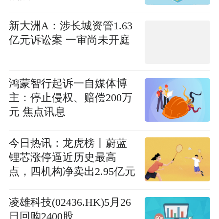
新大洲A：涉长城资管1.63
亿元诉讼案 一审尚未开庭
鸿蒙智行起诉一自媒体博
主：停止侵权、赔偿200万
元 焦点讯息
今日热讯：龙虎榜丨蔚蓝
锂芯涨停逼近历史最高
点，四机构净卖出2.95亿元
凌雄科技(02436.HK)5月26
日回购2400股