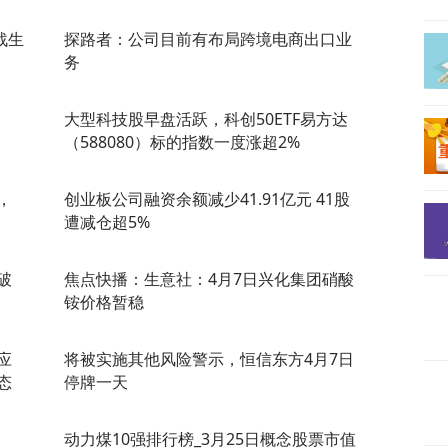
战生
探路者：公司目前有布局跨境电商出口业
务
大型科技股早盘活跃，科创50ETF易方达
（588080）标的指数一度涨超2%
，
创业板公司融资余额减少41.91亿元 41股
遭减仓超5%
破
焦点快播：生意社：4月7日兴化集团硝酸
铵价格暂稳
应
将被实施其他风险警示，恒信东方4月7日
态
停牌一天
动力煤10强排行榜_3月25日概念股票市值