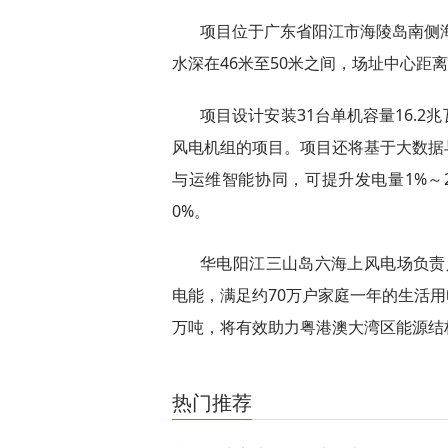
项目位于广东省阳江市海陵岛南侧海
水深在46米至50米之间，场址中心距离
项目设计安装31台单机容量16.2
风电机组的项目。项目还将基于大数据
与运维智能协同，可提升发电量1%～2
0%。
华电阳江三山岛六海上风电场负责
电能，满足约70万户家庭一年的生活用
万吨，将有效助力粤港澳大湾区能源结
关键词：
项目
距离
风机
离岸
阳江
热门推荐