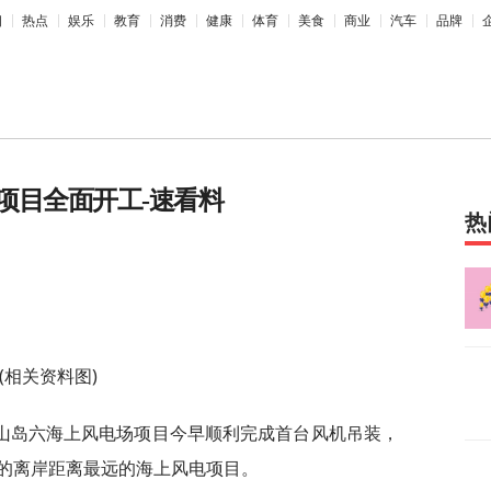
相
热点
娱乐
教育
消费
健康
体育
美食
商业
汽车
品牌
项目全面开工-速看料
热
(相关资料图)
山岛六海上风电场项目今早顺利完成首台风机吊装，
的离岸距离最远的海上风电项目。