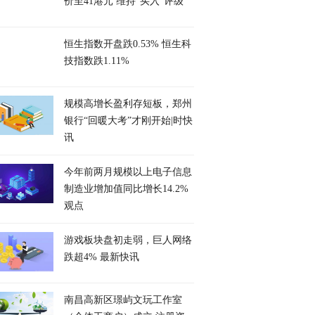
价至41港元 维持“买入”评级
恒生指数开盘跌0.53% 恒生科
技指数跌1.11%
规模高增长盈利存短板，郑州
银行“回暖大考”才刚开始|时快
讯
今年前两月规模以上电子信息
制造业增加值同比增长14.2%
观点
游戏板块盘初走弱，巨人网络
跌超4% 最新快讯
南昌高新区璟屿文玩工作室