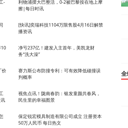
工-
利物浦摆大巴整活，0-2被巴黎按在地上摩
擦|每日时讯
司
[快讯]奕瑞科技1104万限售股4月16日解禁
播资讯
10
净亏237亿！建发入主首年，美凯龙财
务“洗大澡”
厂价
赛力斯公布防撞专利：可有效降低碰撞误
全
判概率
工
视焦点讯！陇南春韵：银发童颜共春风，
点讯
民生里的幸福图景
怎
保定锐宏模具制造有限公司成立 注册资本
50万人民币 每日热文