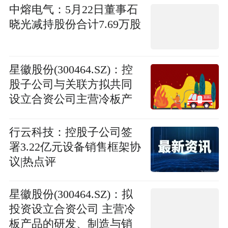
中熔电气：5月22日董事石
晓光减持股份合计7.69万股
星徽股份(300464.SZ)：控
股子公司与关联方拟共同
设立合资公司主营冷板产
品的研发、制造与销售业
务
行云科技：控股子公司签
署3.22亿元设备销售框架协
议|热点评
星徽股份(300464.SZ)：拟
投资设立合资公司 主营冷
板产品的研发、制造与销