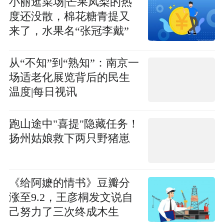
小丽逛菜场|芒果凤梨的热
度还没散，棉花糖青提又
来了，水果名“张冠李戴”
你怎么看？
从“不知”到“熟知”：南京一
场适老化展览背后的民生
温度|每日视讯
跑山途中"喜提"隐藏任务！
扬州姑娘救下两只野猪崽
《给阿嬷的情书》豆瓣分
涨至9.2，王彦桐发文说自
己努力了三次终成木生