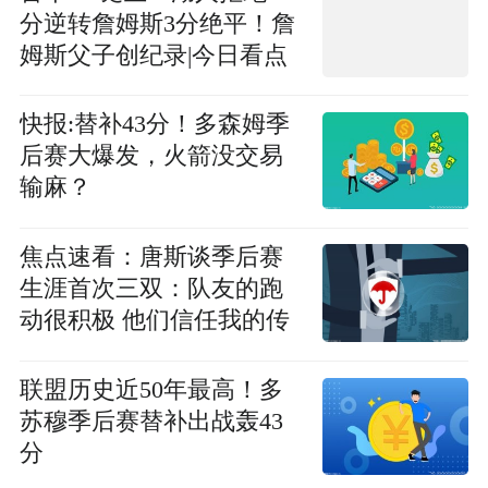
分逆转詹姆斯3分绝平！詹
姆斯父子创纪录|今日看点
快报:替补43分！多森姆季
后赛大爆发，火箭没交易
输麻？
焦点速看：唐斯谈季后赛
生涯首次三双：队友的跑
动很积极 他们信任我的传
球
联盟历史近50年最高！多
苏穆季后赛替补出战轰43
分