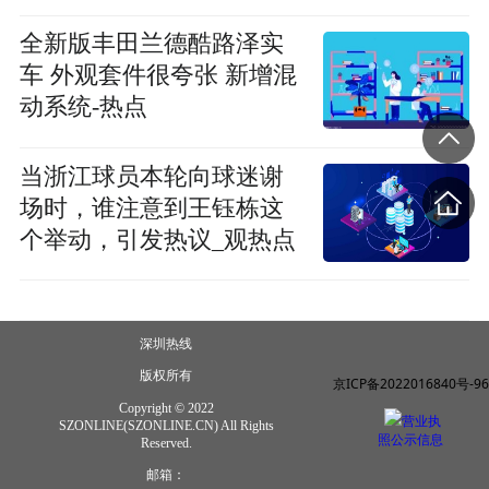
全新版丰田兰德酷路泽实
车 外观套件很夸张 新增混
动系统-热点
当浙江球员本轮向球迷谢
场时，谁注意到王钰栋这
个举动，引发热议_观热点
深圳热线
版权所有
京ICP备2022016840号-96
Copyright © 2022
营业执
SZONLINE(SZONLINE.CN) All Rights
照公示信息
Reserved.
邮箱：