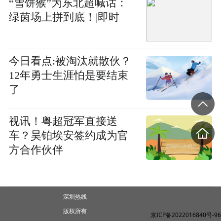
“雪饼猴”为东北超喊话：
绿茵场上拼到底！|即时
今日看点:被淘汰就散伙？
12年勇士生涯怕是要结束
了
视讯！粤超冠军直接送
车？昊铂埃安签约成为官
方合作伙伴
深圳热线
版权所有
京ICP备2022016840号-96