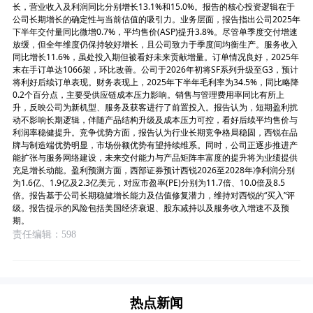
长，营业收入及利润同比分别增长13.1%和15.0%。报告的核心投资逻辑在于
公司长期增长的确定性与当前估值的吸引力。业务层面，报告指出公司2025年
下半年交付量同比微增0.7%，平均售价(ASP)提升3.8%。尽管单季度交付增速
放缓，但全年维度仍保持较好增长，且公司致力于季度间均衡生产。服务收入
同比增长11.6%，虽处投入期但被看好未来贡献增量。订单情况良好，2025年
末在手订单达1066架，环比改善。公司于2026年初将SF系列升级至G3，预计
将利好后续订单表现。财务表现上，2025年下半年毛利率为34.5%，同比略降
0.2个百分点，主要受供应链成本压力影响。销售与管理费用率同比有所上
升，反映公司为新机型、服务及获客进行了前置投入。报告认为，短期盈利扰
动不影响长期逻辑，伴随产品结构升级及成本压力可控，看好后续平均售价与
利润率稳健提升。竞争优势方面，报告认为行业长期竞争格局稳固，西锐在品
牌与制造端优势明显，市场份额优势有望持续维系。同时，公司正逐步推进产
能扩张与服务网络建设，未来交付能力与产品矩阵丰富度的提升将为业绩提供
充足增长动能。盈利预测方面，西部证券预计西锐2026至2028年净利润分别
为1.6亿、1.9亿及2.3亿美元，对应市盈率(PE)分别为11.7倍、10.0倍及8.5
倍。报告基于公司长期稳健增长能力及估值修复潜力，维持对西锐的“买入”评
级。报告提示的风险包括美国经济衰退、股东减持以及服务收入增速不及预
期。
责任编辑：598
热点新闻